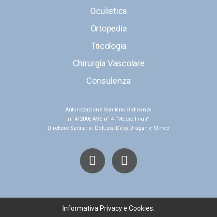
Oculistica
Ortopedia
Tricologia
Chirurgia Vascolare
Consulenza
Autorizzazione Sanitaria Ordinanza
n° 4/2006 ASS n° 4 “Medio Friuli”
Direttore Sanitario: Dott.ssa Desy Draganic Stinco
Informativa Privacy e Cookies.