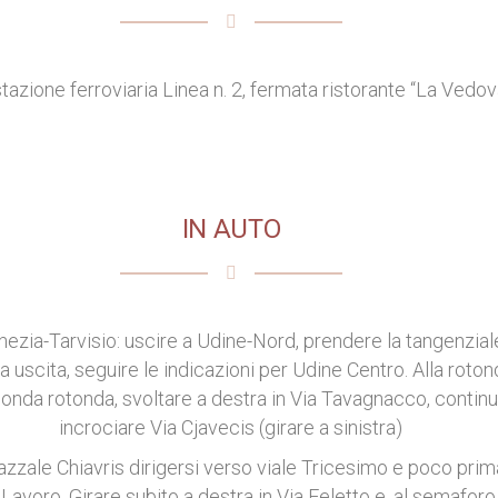
stazione ferroviaria Linea n. 2, fermata ristorante “La Vedov
IN AUTO
ezia-Tarvisio: uscire a Udine-Nord, prendere la tangenzial
a uscita, seguire le indicazioni per Udine Centro. Alla roto
seconda rotonda, svoltare a destra in Via Tavagnacco, conti
incrociare
Via Cjavecis (girare a sinistra)
azzale Chiavris dirigersi verso viale Tricesimo e poco pri
 Lavoro. Girare subito a destra in Via Feletto e, al semaforo, 