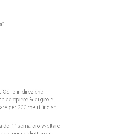
a”.
e SS13 in direzione
nda compiere ¾ di giro e
nuare per 300 metri
fino ad
ma del 1° semaforo svoltare
proseguire diritti in via