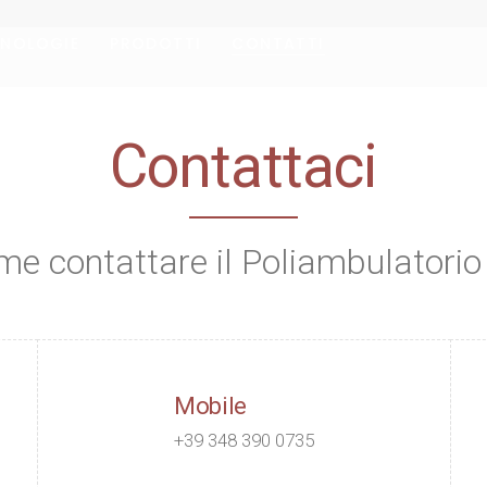
CNOLOGIE
PRODOTTI
CONTATTI
Contatti
a
r
Contattaci
a
ng
r
me contattare il Poliambulatori
ng
gi
utrizione
gi
Mobile
utrizione
+39 348 390 0735
are – EcocolorDoppler