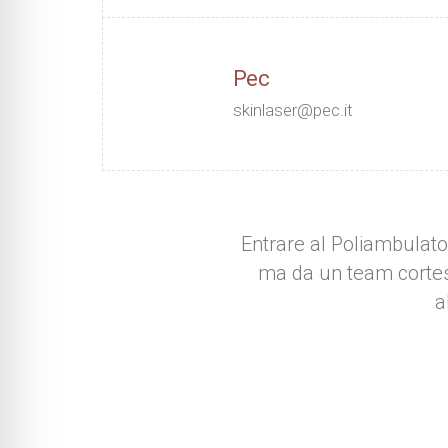
Ortopedia
Chirurgia Vascol
Pec
Tricologia
skinlaser@pec.it
Entrare al Poliambulator
ma da un team cortese
a