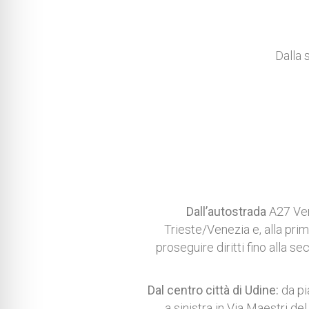
Dalla 
Dall’autostrada
A27 Ven
Trieste/Venezia e, alla prim
proseguire diritti fino alla 
Dal centro città di Udine:
da pi
a sinistra in Via Maestri del